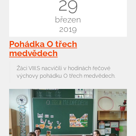
29
Kontakty
březen
2019
Pohádka O třech
medvědech
Žáci VIII.S nacvičili v hodinách řečové
výchovy pohádku O třech medvědech.