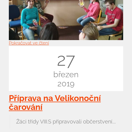
Pokračovat ve čtení
27
březen
2019
Příprava na Velikonoční
čarování
Žáci třídy VIII.S připravovali občerstvení....