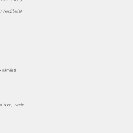
 ředitele
ho náměstí
suh.cz, web: