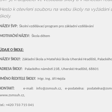
Heslo k otevření souboru na webu školy na vyžádání u
školy.
NÁZEV ŠVP:
Školní vzdělávací program pro základní vzdělávání
MOTIVAČNÍ NÁZEV:
Škola dětem
ÚDAJE O ŠKOLE:
NÁZEV ŠKOLY:
Základní škola a Mateřská škola Uherské Hradiště, Palacké
ADRESA ŠKOLY:
Palackého náměstí 238, Uherské Hradiště, 68601
JMÉNO ŘEDITELE ŠKOLY:
Mgr. Ing. Jiří Hejda
KONTAKT:
e-mail: info@zsmsuh.cz, e-podatelna: podatelna@zsm
www.zsmsuh.cz,
tel.: +420 733 715 041