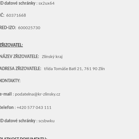
ID datové schránky
: sx2ux64
IČ:
60371668
RED-IZO:
600025730
ZŘIZOVATEL:
NÁZEV ZŘIZOVATELE:
Zlínský kraj
ADRESA ZŘIZOVATELE:
třída Tomáše Bati 21, 761 90 Zlín
KONTAKTY:
e-mail
: podatelna@kr-zlinsky.cz
telefon
: +420 577 043 111
ID datové schránky
: scsbwku