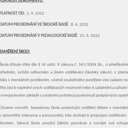
PLATNOST DOKUMENTU:
PLATNOST OD:
1. 9. 2022
DATUM PROJEDNÁNÍ VE ŠKOLSKÉ RADĚ:
8. 6. 2022
DATUM PROJEDNÁNÍ V PEDAGOGICKÉ RADĚ:
23. 6. 2022
ZAMĚŘENÍ ŠKOLY:
Škola zřizuje třídy dle § 16 odst. 9 zákona č. 561/2004 Sb., o předškoln
středním, vyšším odborném a jiném vzdělávání (školský zákon), v platn
žáky s mentálním postižením, včetně souběžného postižení více vadami n
Tito žáci k naplnění svých vzdělávacích možností nebo k uplatnění a užívání
rovnoprávném základě s ostatními potřebují poskytnutí podpůrných opatř
Chceme vytvořit bezpečnou školu poskytující vzdělání dětem s mentáln
v atmosféře tolerance a porozumění, kde dochází k propojení vzdělávání
životem. Taková škola umožní žákům poznávat a rozvíjet své schopn