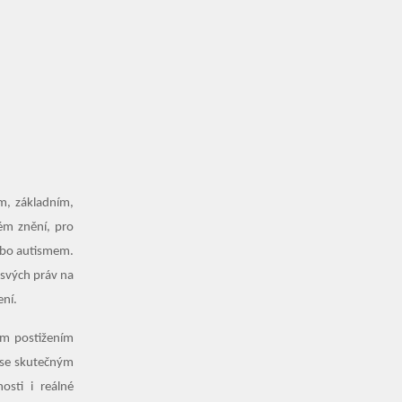
ím, základním,
ém znění, pro
ebo autismem.
 svých práv na
ení.
ím postižením
 se skutečným
osti i reálné