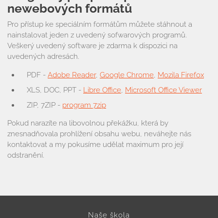
newebových formátů
Pro přístup ke speciálním formátům můžete stáhnout a
nainstalovat jeden z uvedený sofwarových programů.
Veškerý uvedený software je zdarma k dispozici na
uvedených adresách.
PDF -
Adobe Reader
,
Google Chrome
,
Mozila Firefox
XLS, DOC, PPT -
Libre Office
,
Microsoft Office Viewer
ZIP, 7ZIP -
program 7zip
Pokud narazíte na libovolnou překážku, která by
znesnadňovala prohlížení obsahu webu, neváhejte nás
kontaktovat a my pokusíme udělat maximum pro její
odstranění.
Naše škola