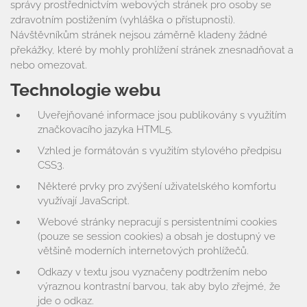
Vyhledávání na webu
správy prostřednictvím webových stránek pro osoby se
zdravotním postižením (vyhláška o přístupnosti).
ZŠ speciální
Návštěvníkům stránek nejsou záměrně kladeny žádné
překážky, které by mohly prohlížení stránek znesnadňovat a
ZŠ a MŠ při nemocnici
nebo omezovat.
Technologie webu
Školní družina
Uveřejňované informace jsou publikovány s využitím
Fotogalerie
značkovacího jazyka HTML5.
Vzhled je formátován s využitím stylového předpisu
Kalendář akcí
CSS3.
Aktuality
Některé prvky pro zvýšení uživatelského komfortu
využívají JavaScript.
Kontakty
Webové stránky nepracují s persistentními cookies
(pouze se session cookies) a obsah je dostupný ve
většině moderních internetových prohlížečů.
Odkazy v textu jsou vyznačeny podtržením nebo
výraznou kontrastní barvou, tak aby bylo zřejmé, že
jde o odkaz.