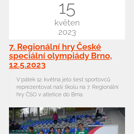
15
květen
2023
7. Regionální hry České
speciální olympiády Brno,
Úvod
12.5.2023
Organizace školního roku
V pátek 12. května jelo šest sportovců
Úřední deska
reprezentovat naši školu na 7. Regionální
hry ČSO v atletice do Brna.
Naše škola
Základní škola
Vyhledávání na webu
ZŠ speciální