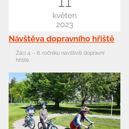
11
květen
2023
Návštěva dopravního hřiště
Žáci 4. – 6. ročníku navštívili dopravní
hřiště.