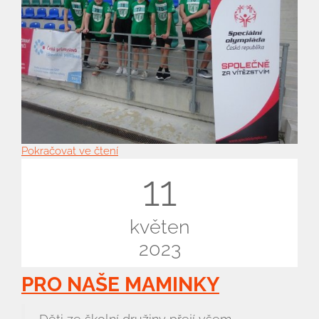
ZŠ a MŠ při nemocnici
Školní družina
Fotogalerie
Kalendář akcí
Aktuality
Pokračovat ve čtení
11
Kontakty
květen
2023
PRO NAŠE MAMINKY