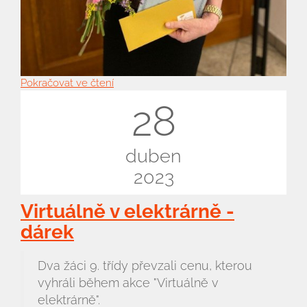
Pokračovat ve čtení
28
duben
2023
Virtuálně v elektrárně -
dárek
Dva žáci 9. třídy převzali cenu, kterou
vyhráli během akce "Virtuálně v
elektrárně".