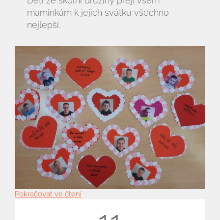
Děti ze školní družiny přejí všem
maminkám k jejich svátku všechno
nejlepší.
Pokračovat ve čtení