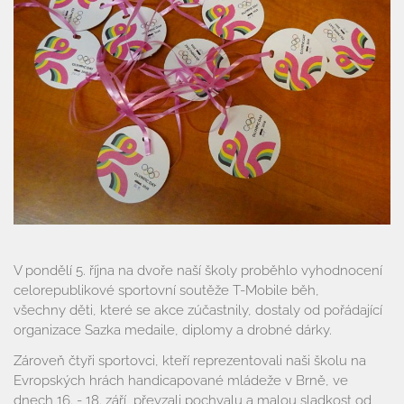
V pondělí 5. října na dvoře naší školy proběhlo vyhodnocení
celorepublikové sportovní soutěže T-Mobile běh,
všechny děti, které se akce zúčastnily, dostaly od pořádající
organizace Sazka medaile, diplomy a drobné dárky.
Zároveň čtyři sportovci, kteří reprezentovali naši školu na
Evropských hrách handicapované mládeže v Brně, ve
Úvod
dnech 16. - 18. září, převzali pochvalu a malou sladkost od