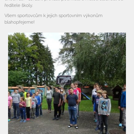
ředitele školy.
Organizace školního roku
Všem sportovcům k jejich sportovním výkonům
blahopřejeme!
Úřední deska
Naše škola
Základní škola
Vyhledávání na webu
ZŠ speciální
ZŠ a MŠ při nemocnici
Školní družina
Fotogalerie
Kalendář akcí