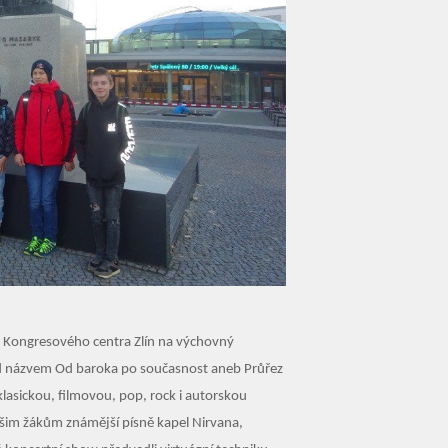
do Kongresového centra Zlín na výchovný
od názvem Od baroka po současnost aneb Průřez
klasickou, filmovou, pop, rock i autorskou
 našim žákům známější písně kapel Nirvana,