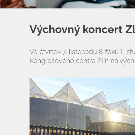
ZŠ speciální
ZŠ a MŠ při nemocnici
Výchovný koncert Zlí
Školní družina
Fotogalerie
Ve čtvrtek 7. listopadu 8 žáků II. 
Kongresového centra Zlín na vých
Kalendář akcí
Aktuality
Kontakty