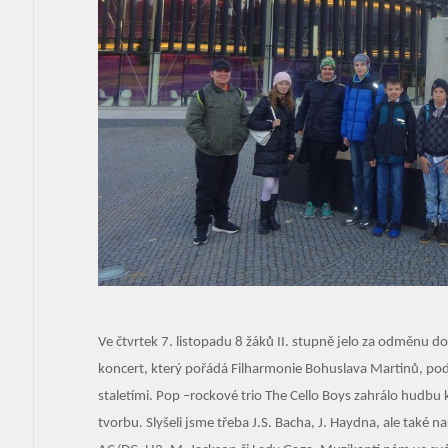
Ve čtvrtek 7. listopadu 8 žáků II. stupně jelo za odměnu 
koncert, který pořádá Filharmonie Bohuslava Martinů, p
staletími. Pop –rockové trio The Cello Boys zahrálo hudbu 
tvorbu. Slyšeli jsme třeba J.S. Bacha, J. Haydna, ale také