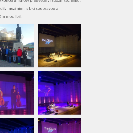
 koncertní show předvedli virtuózní techniku,
zdíly mezi nimi, s bicí soupravou a
ům moc líbil.