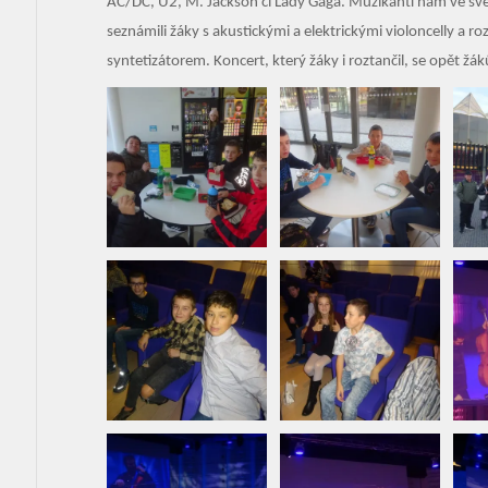
AC/DC, U2, M. Jackson či Lady Gaga. Muzikanti nám ve své
seznámili žáky s akustickými a elektrickými violoncelly a ro
syntetizátorem. Koncert, který žáky i roztančil, se opět žák