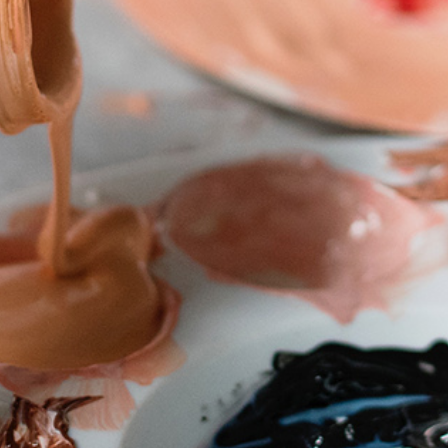
Úvod
Organizace školního roku
Úřední deska
Naše škola
Základní škola
Vyhledávání na webu