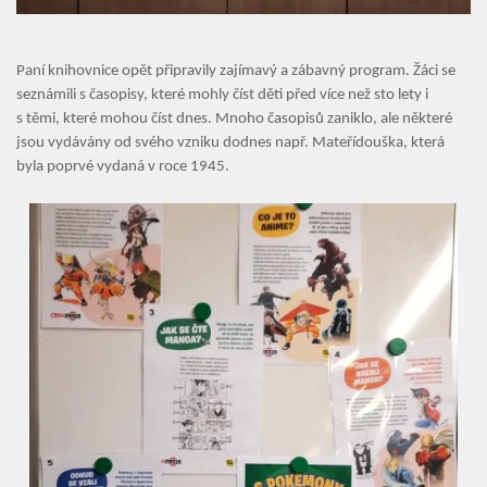
Školní družina
Paní knihovnice opět připravily zajímavý a zábavný program. Žáci se
seznámili s časopisy, které mohly číst děti před více než sto lety i
Fotogalerie
s těmi, které mohou číst dnes. Mnoho časopisů zaniklo, ale některé
jsou vydávány od svého vzniku dodnes např. Mateřídouška, která
Kalendář akcí
byla poprvé vydaná v roce 1945.
Aktuality
Kontakty