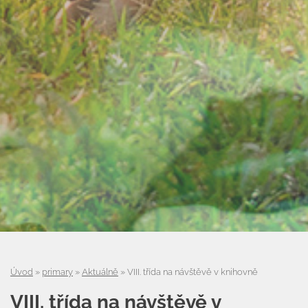
Úvod
»
primary
»
Aktuálně
»
VIII. třída na návštěvě v knihovně
VIII. třída na návštěvě v