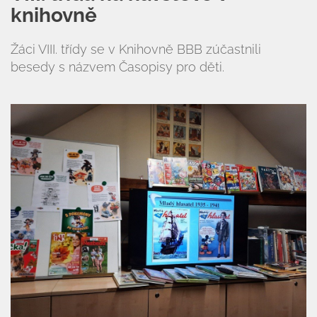
knihovně
Žáci VIII. třídy se v Knihovně BBB zúčastnili
besedy s názvem Časopisy pro děti.
Úvod
Organizace školního roku
Úřední deska
Naše škola
Základní škola
Vyhledávání na webu
ZŠ speciální
ZŠ a MŠ při nemocnici