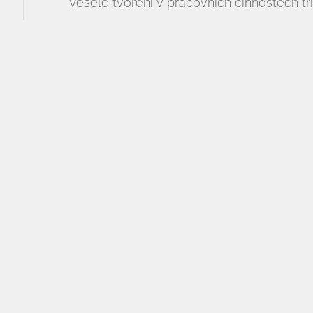
Veselé tvoření v pracovních činnostech tříd
ZŠ speciální
ZŠ a MŠ při nemocni
Informace
Informace