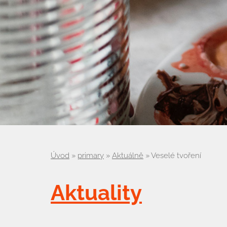
Úvod
»
primary
»
Aktuálně
»
Veselé tvoření
Aktuality