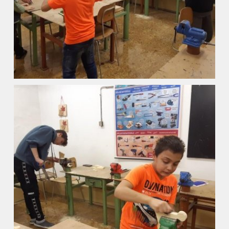
Naše škola
Základní škola
Vyhledávání na webu
ZŠ speciální
ZŠ a MŠ při nemocnici
Školní družina
Fotogalerie
Kalendář akcí
Aktuality
Kontakty