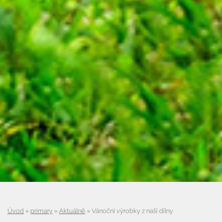
Úvod
»
primary
»
Aktuálně
»
Vánoční výrobky z naší dílny