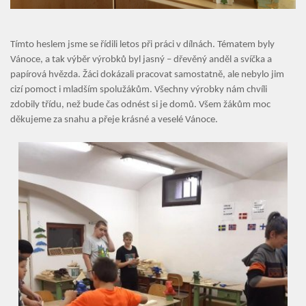
Tímto heslem jsme se řídili letos při práci v dílnách. Tématem byly
Vánoce, a tak výběr výrobků byl jasný – dřevěný anděl a svíčka a
papírová hvězda. Žáci dokázali pracovat samostatně, ale nebylo jim
cizí pomoct i mladším spolužákům. Všechny výrobky nám chvíli
zdobily třídu, než bude čas odnést si je domů. Všem žákům moc
děkujeme za snahu a přeje krásné a veselé Vánoce.
Úvod
Organizace školního roku
Úřední deska