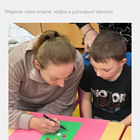
Přejeme všem krásné, klidné a pohodové Vánoce!
Úvod
Organizace školního roku
Úřední deska
Naše škola