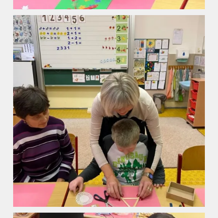
Základní škola
Vyhledávání na webu
ZŠ speciální
ZŠ a MŠ při nemocnici
Školní družina
Fotogalerie
Kalendář akcí
Aktuality
Kontakty