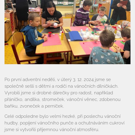
Po první adventní neděli, v úterý 3. 12. 2024 jsme se
společně sešli s dětmi a rodiči na vánočních dílničkách.
Vyrobili jsme si drobné dárečky pro radost, například
přáníčko, andílka, stromeček, vánoční věnec, zdobenou
baňku, zvoneček a perníček.
Celé odpoledne bylo velmi hezké, při poslechu vánoční
hudby, popíjení vánočního punče a ochutnáváním cukroví
jsme si vytvořili příjemnou vánoční atmosféru.