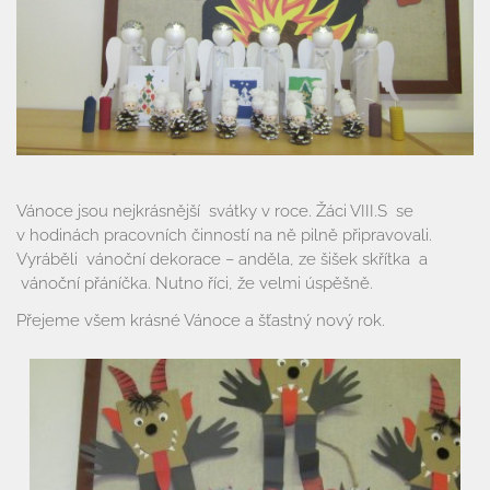
Úvod
Organizace školního roku
Úřední deska
Vánoce jsou nejkrásnější svátky v roce. Žáci VIII.S se
Naše škola
v hodinách pracovních činností na ně pilně připravovali.
Vyráběli vánoční dekorace – anděla, ze šišek skřítka a
Základní škola
Vyhledávání na webu
vánoční přáníčka. Nutno říci, že velmi úspěšně.
ZŠ speciální
Přejeme všem krásné Vánoce a šťastný nový rok.
ZŠ a MŠ při nemocnici
Školní družina
Fotogalerie