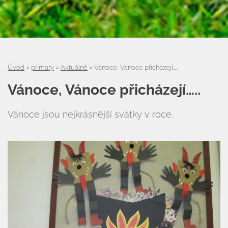
Úvod
»
primary
»
Aktuálně
»
Vánoce, Vánoce přicházejí…..
Vánoce, Vánoce přicházejí…..
Vánoce jsou nejkrásnější svátky v roce.