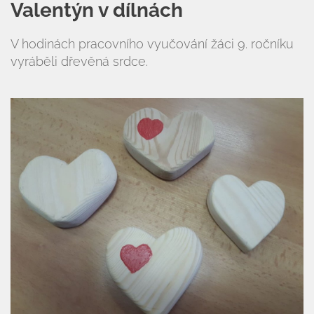
Valentýn v dílnách
V hodinách pracovního vyučování žáci 9. ročníku
vyráběli dřevěná srdce.
Úvod
Organizace školního roku
Úřední deska
Naše škola