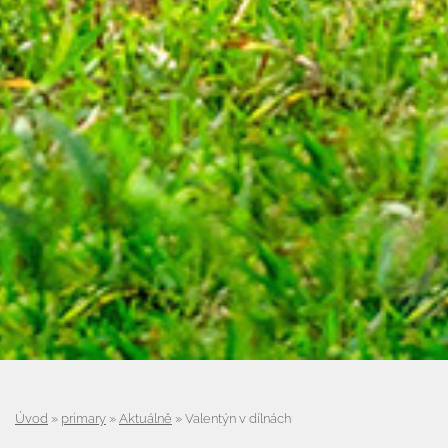
Úvod
»
primary
»
Aktuálně
»
Valentýn v dílnách