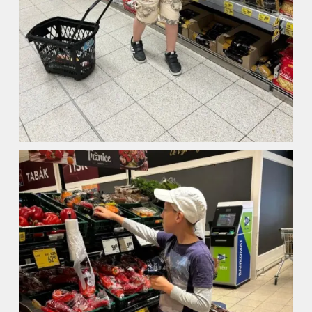
ZŠ a MŠ při nemocnici
Školní družina
Fotogalerie
Kalendář akcí
Aktuality
Kontakty