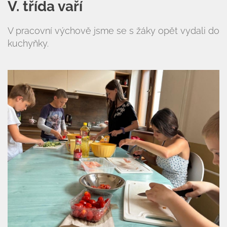
V. třída vaří
V pracovní výchově jsme se s žáky opět vydali do
kuchyňky.