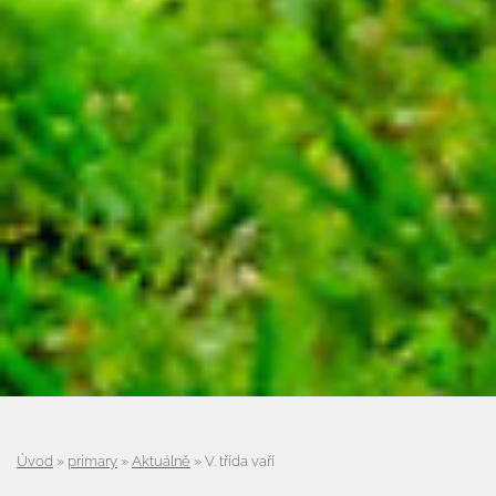
Úvod
»
primary
»
Aktuálně
»
V. třída vaří