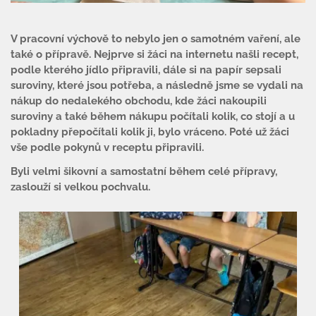
V pracovní výchově to nebylo jen o samotném vaření, ale
také o přípravě. Nejprve si žáci na internetu našli recept,
podle kterého jídlo připravili, dále si na papír sepsali
suroviny, které jsou potřeba, a následně jsme se vydali na
nákup do nedalekého obchodu, kde žáci nakoupili
suroviny a také během nákupu počítali kolik, co stojí a u
pokladny přepočítali kolik ji, bylo vráceno. Poté už žáci
vše podle pokynů v receptu připravili.
Byli velmi šikovní a samostatní během celé přípravy,
zaslouží si velkou pochvalu.