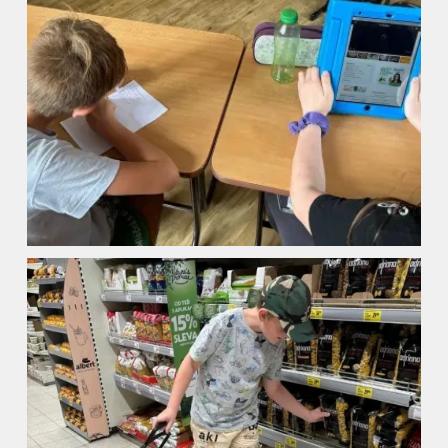
Úvod
Organizace školního roku
Úřední deska
Naše škola
Základní škola
Vyhledávání na webu
ZŠ speciální