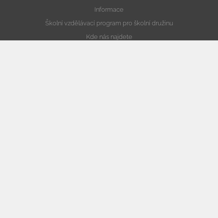
Informace
Školní vzdělávací program pro školní družinu
Kde nás najdete
Školní jídelna
Fotogalerie
V hodinách PV jsme se s žáky 8. ročníku pustili do pečení.
V hodinách PV jsme se s žáky 8. ročníku pustili do pečení.
Vysvědčení X.S
Vysvědčení X.S
Park Rochus – Řemeslo má zlaté dno - 1., 5., 6., III. S třída
Veselé mlsání - zájmová činnost
Kontaktní informace
Facebook
Youtube
/