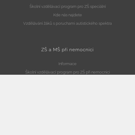
Školní vzdělávací program pro ZŠ speciální
Kde nás najdete
Vzdělávání žáků s poruchami autistického spektra
ZŠ a MŠ při nemocnici
Informace
Školní vzdělávací program pro ZŠ při nemocnici
Školní vzdělávací program pro MŠ při nemocnici
Kde nás najdete
Školní družina
Informace