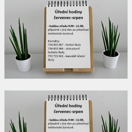
Naše škola
Základní škola
Vyhledávání na webu
ZŠ speciální
ZŠ a MŠ při nemocnici
Školní družina
Fotogalerie
Kalendář akcí
Aktuality
Kontakty