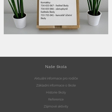
Naše škola
Aktuální informace pro rodiče
Základní informace o škole
Historie školy
Reference
Zájmové aktivity