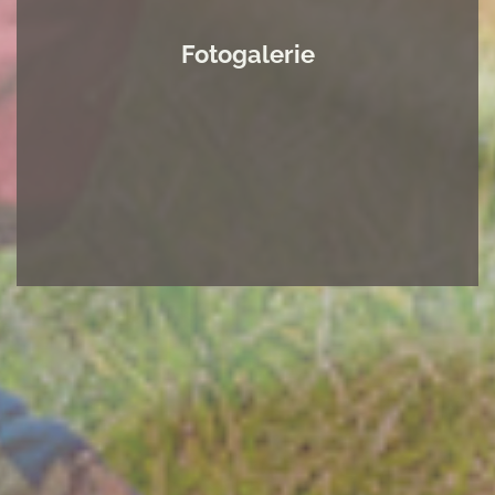
Fotogalerie