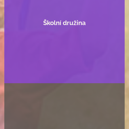
Školní družina