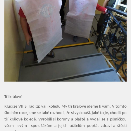
Úvod
Organizace školního roku
Úřední deska
Naše škola
Základní škola
Vyhledávání na webu
Tři králové
ZŠ speciální
Kluci ze VII.S rádi zpívají koledu My tři králové jdeme k vám. V tomto
školním roce jsme se také rozhodli, že si vyzkouší, jaké to je, chodit po
ZŠ a MŠ při nemocnici
tří králové koledě. Vyrobili si koruny a pláště a vydali se s písničkou
všem svým spolužákům a jejich učitelům popřát zdraví a štěstí
Školní družina