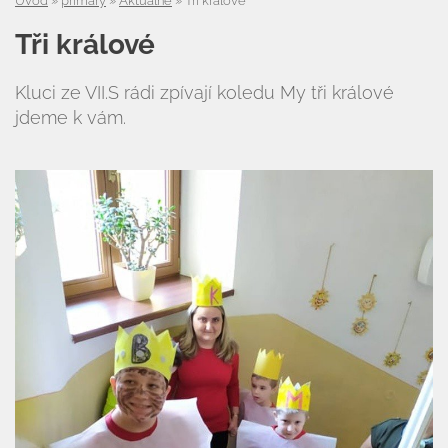
Úvod
»
primary
»
Aktuálně
»
Tři králové
Tři králové
Kluci ze VII.S rádi zpívají koledu My tři králové
jdeme k vám.