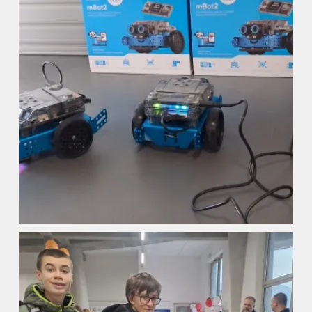
Úvod
Organizace školního roku
Úřední deska
Naše škola
Základní škola
Vyhledávání na webu
ZŠ speciální