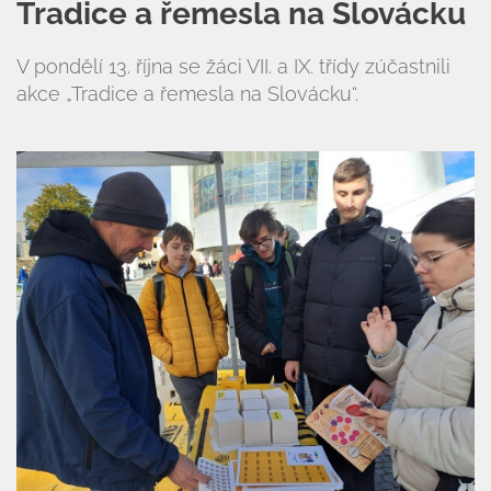
Tradice a řemesla na Slovácku
V pondělí 13. října se žáci VII. a IX. třídy zúčastnili
akce „Tradice a řemesla na Slovácku“.