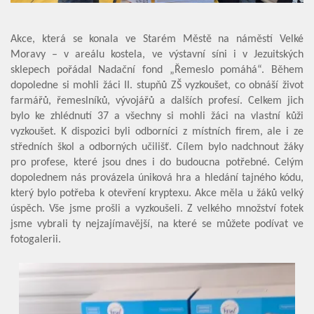
Akce, která se konala ve Starém Městě na náměstí Velké
Moravy – v areálu kostela, ve výstavní síni i v Jezuitských
sklepech pořádal Nadační fond „Řemeslo pomáhá“. Během
dopoledne si mohli žáci II. stupňů ZŠ vyzkoušet, co obnáší život
farmářů, řemeslníků, vývojářů a dalších profesí. Celkem jich
bylo ke zhlédnutí 37 a všechny si mohli žáci na vlastní kůži
vyzkoušet. K dispozici byli odborníci z místních firem, ale i ze
středních škol a odborných učilišť. Cílem bylo nadchnout žáky
pro profese, které jsou dnes i do budoucna potřebné. Celým
dopolednem nás provázela úniková hra a hledání tajného kódu,
který bylo potřeba k otevření kryptexu. Akce měla u žáků velký
úspěch. Vše jsme prošli a vyzkoušeli. Z velkého množství fotek
jsme vybrali ty nejzajímavější, na které se můžete podívat ve
fotogalerii.