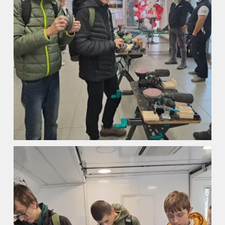
ZŠ a MŠ při nemocnici
Školní družina
Fotogalerie
Kalendář akcí
Aktuality
Kontakty