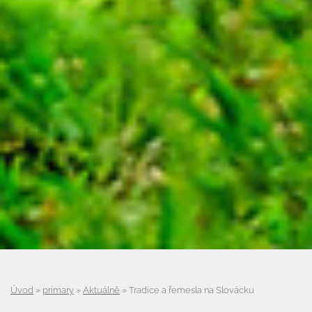
Úvod
»
primary
»
Aktuálně
»
Tradice a řemesla na Slovácku