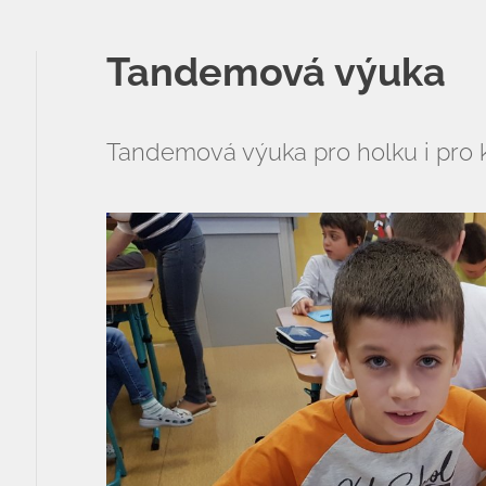
ZŠ a MŠ při nemocnici
Tandemová výuka
Školní družina
Fotogalerie
Tandemová výuka pro holku i pro k
Kalendář akcí
Aktuality
Kontakty