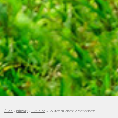
Úvod
»
primary
»
Aktuálně
»
Soutěž zručnosti a dovednosti