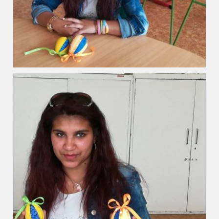
Naše škola
Základní škola
Vyhledávání na webu
ZŠ speciální
ZŠ a MŠ při nemocnici
Školní družina
Fotogalerie
Kalendář akcí
Aktuality
Kontakty