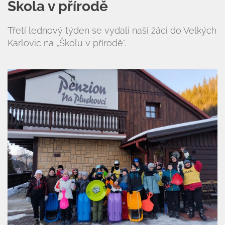
Škola v přírodě
Třetí lednový týden se vydali naši žáci do Velkých
Karlovic na „Školu v přírodě“.