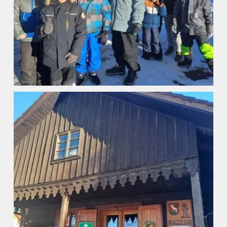
ZŠ a MŠ při nemocnici
Školní družina
Fotogalerie
Kalendář akcí
Aktuality
Kontakty