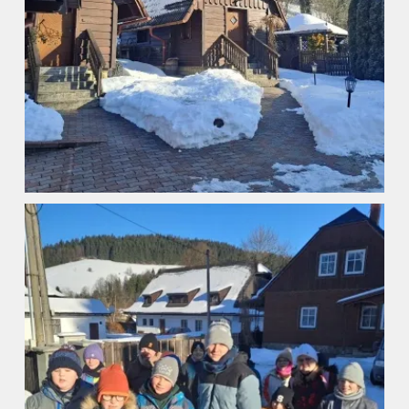
Úvod
Organizace školního roku
Úřední deska
Naše škola
Základní škola
Vyhledávání na webu
ZŠ speciální