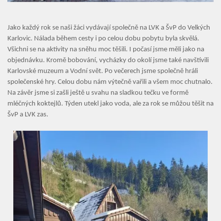
Jako každý rok se naši žáci vydávají společně na LVK a ŠvP do Velkých
Karlovic. Nálada během cesty i po celou dobu pobytu byla skvělá.
Všichni se na aktivity na sněhu moc těšili. I počasí jsme měli jako na
objednávku. Kromě bobování, vycházky do okolí jsme také navštívili
Karlovské muzeum a Vodní svět. Po večerech jsme společně hráli
společenské hry. Celou dobu nám výtečně vařili a všem moc chutnalo.
Na závěr jsme si zašli ještě u svahu na sladkou tečku ve formě
mléčných koktejlů. Týden utekl jako voda, ale za rok se můžou těšit na
ŠvP a LVK zas.