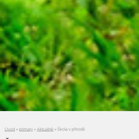
Úvod
»
primary
»
Aktuálně
»
Škola v přírodě