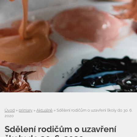
Úvod
Úvod
»
primary
»
Aktuálně
»
Sdělení rodičům o uzavření školy do 30. 6.
2020
Organizace školního roku
Sdělení rodičům o uzavření
Úřední deska