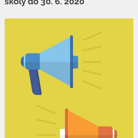
školy do 30. 6. 2020
Naše škola
Základní škola
Vyhledávání na webu
ZŠ speciální
ZŠ a MŠ při nemocnici
Školní družina
Fotogalerie
Kalendář akcí
Aktuality
Kontakty