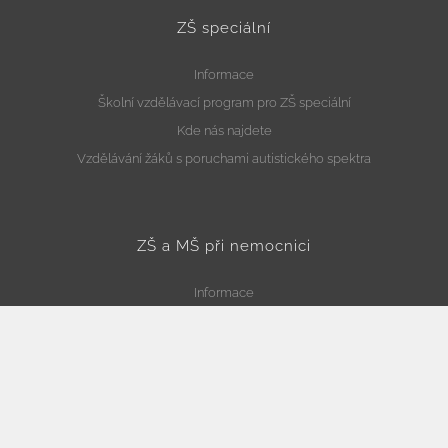
ZŠ speciální
Informace
Školní vzdělávací program pro ZŠ speciální
Kde nás najdete
Vzdělávání žáků s poruchami autistického spektra
ZŠ a MŠ při nemocnici
Informace
Školní vzdělávací program pro ZŠ při nemocnici
Školní vzdělávací program pro MŠ při nemocnici
Kde nás najdete