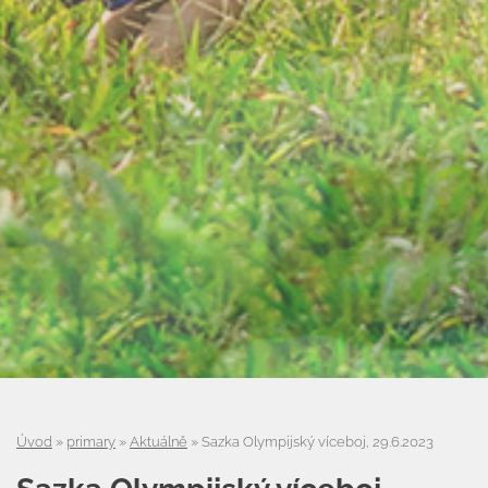
Úvod
»
primary
»
Aktuálně
»
Sazka Olympijský víceboj, 29.6.2023