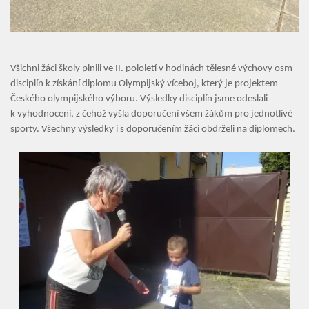
ZŠ a MŠ při nemocnici
Školní družina
Všichni žáci školy plnili ve II. pololetí v hodinách tělesné výchovy osm
Fotogalerie
disciplín k získání diplomu Olympijský víceboj, který je projektem
Českého olympijského výboru. Výsledky disciplín jsme odeslali
Kalendář akcí
k vyhodnocení, z čehož vyšla doporučení všem žákům pro jednotlivé
sporty. Všechny výsledky i s doporučením žáci obdrželi na diplomech.
Aktuality
Kontakty