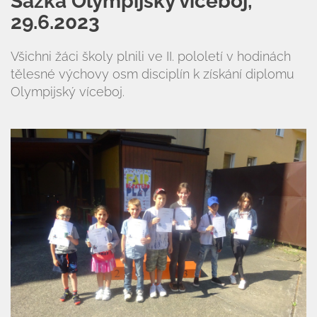
Sazka Olympijský víceboj,
29.6.2023
Všichni žáci školy plnili ve II. pololetí v hodinách
tělesné výchovy osm disciplín k získání diplomu
Olympijský víceboj.
Úvod
Organizace školního roku
Úřední deska
Naše škola
Základní škola
Vyhledávání na webu
ZŠ speciální