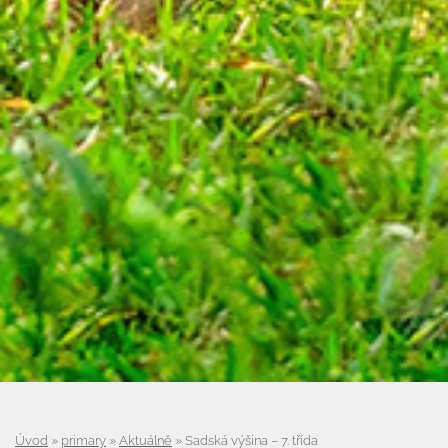
Úvod
»
primary
»
Aktuálně
»
Sadská výšina – 7. třída