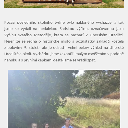
Naše škola
Základní škola
Počasí posledního školního týdne bylo nakloněno vycházce, a tak
Vyhledávání na webu
jsme se vydali na nedalekou Sadskou výšinu, označovanou jako
ZŠ speciální
Výšinu svatého Metoděje, která se nachází v Uherském Hradišti.
Nejen že se jedná o historické místo s pozůstatky základů kostela
ZŠ a MŠ při nemocnici
z poloviny 9. století, ale je odsud i velmi pěkný výhled na Uherské
Hradiště a okolí. Vycházku jsme zakončili malým osvěžením v podobě
Školní družina
nanuku a s prvními kapkami deště jsme se vrátili zpět.
Fotogalerie
Kalendář akcí
Aktuality
Kontakty