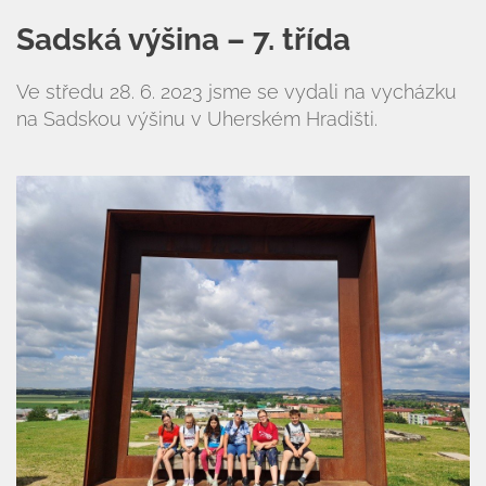
Sadská výšina – 7. třída
Ve středu 28. 6. 2023 jsme se vydali na vycházku
na Sadskou výšinu v Uherském Hradišti.
Úvod
Organizace školního roku
Úřední deska