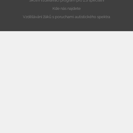
Školní vzdělávací program pro ZŠ speciální
Kde nás najdete
Vzdělávání žáků s poruchami autistického spektra
ZŠ a MŠ při nemocnici
Informace
Školní vzdělávací program pro ZŠ při nemocnici
Školní vzdělávací program pro MŠ při nemocnici
Kde nás najdete
Školní družina
Informace
Školní vzdělávací program pro školní družinu