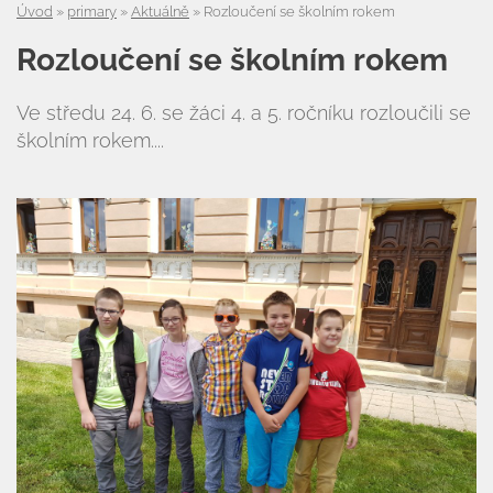
Úvod
»
primary
»
Aktuálně
»
Rozloučení se školním rokem
Úvod
Rozloučení se školním rokem
Organizace školního roku
Ve středu 24. 6. se žáci 4. a 5. ročníku rozloučili se
Úřední deska
školním rokem....
Naše škola
Základní škola
Vyhledávání na webu
ZŠ speciální
ZŠ a MŠ při nemocnici
Školní družina
Fotogalerie
Kalendář akcí