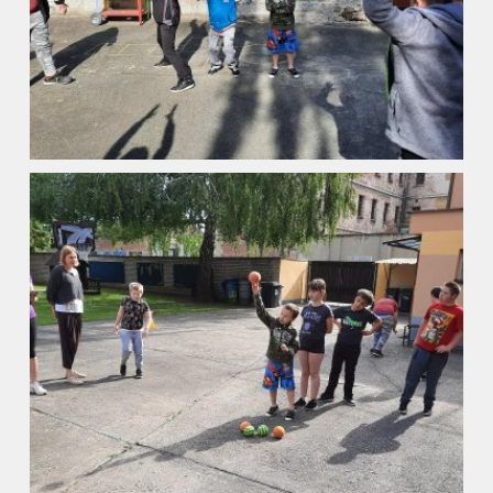
ZŠ a MŠ při nemocnici
Školní družina
Fotogalerie
Kalendář akcí
Aktuality
Kontakty