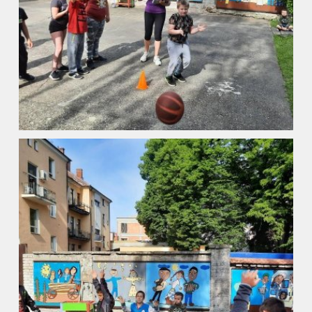
Úvod
Organizace školního roku
Úřední deska
Naše škola
Základní škola
Vyhledávání na webu
ZŠ speciální