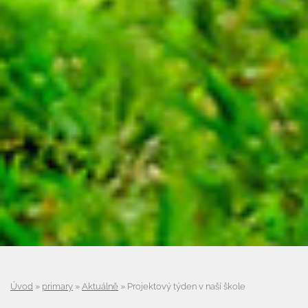
Úvod
»
primary
»
Aktuálně
»
Projektový týden v naší škole