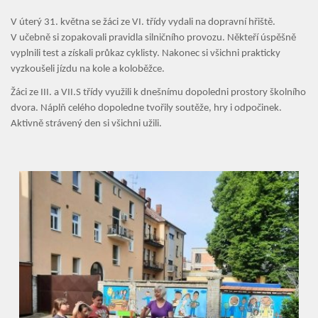
V úterý 31. května se žáci ze VI. třídy vydali na dopravní hřiště.
V učebně si zopakovali pravidla silničního provozu. Někteří úspěšně
vyplnili test a získali průkaz cyklisty. Nakonec si všichni prakticky
vyzkoušeli jízdu na kole a koloběžce.
Žáci ze III. a VII.S třídy využili k dnešnímu dopoledni prostory školního
dvora. Náplň celého dopoledne tvořily soutěže, hry i odpočinek.
Aktivně strávený den si všichni užili.