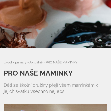
Úvod
Organizace školního roku
Úvod
»
primary
»
Aktuálně
»
PRO NAŠE MAMINKY
PRO NAŠE MAMINKY
Úřední deska
Děti ze školní družiny přejí všem maminkám k
Naše škola
jejich svátku všechno nejlepší.
Základní škola
Vyhledávání na webu
ZŠ speciální