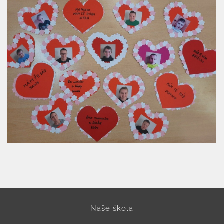
ZŠ a MŠ při nemocnici
Školní družina
Fotogalerie
Kalendář akcí
Aktuality
Kontakty
Naše škola