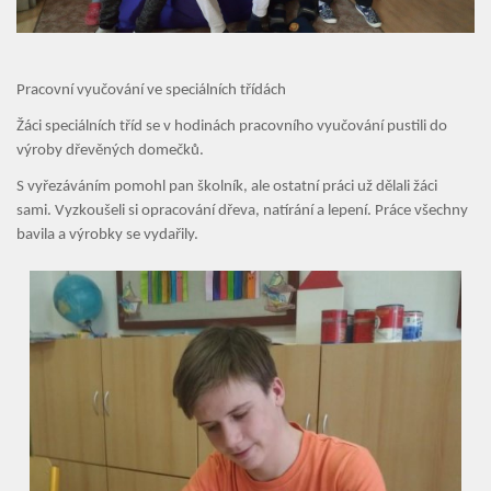
ZŠ a MŠ při nemocnici
Školní družina
Pracovní vyučování ve speciálních třídách
Fotogalerie
Žáci speciálních tříd se v hodinách pracovního vyučování pustili do
výroby dřevěných domečků.
Kalendář akcí
S vyřezáváním pomohl pan školník, ale ostatní práci už dělali žáci
sami. Vyzkoušeli si opracování dřeva, natírání a lepení. Práce všechny
Aktuality
bavila a výrobky se vydařily.
Kontakty