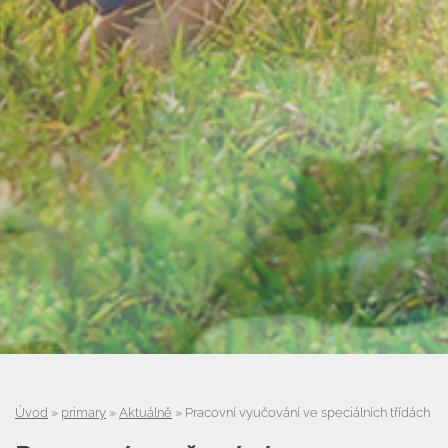
Úvod
»
primary
»
Aktuálně
»
Pracovní vyučování ve speciálních třídách