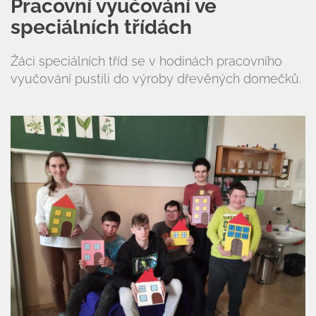
Pracovní vyučování ve
speciálních třídách
Žáci speciálních tříd se v hodinách pracovního
vyučování pustili do výroby dřevěných domečků.
Úvod
Organizace školního roku
Úřední deska
Naše škola
Základní škola
Vyhledávání na webu
ZŠ speciální