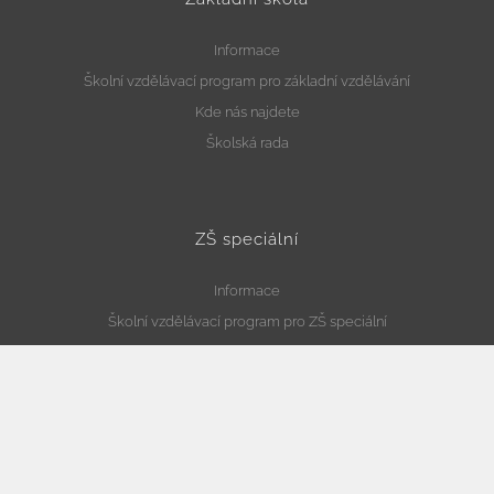
Informace
Školní vzdělávací program pro základní vzdělávání
Kde nás najdete
Školská rada
ZŠ speciální
Informace
Školní vzdělávací program pro ZŠ speciální
Kde nás najdete
Vzdělávání žáků s poruchami autistického spektra
ZŠ a MŠ při nemocnici