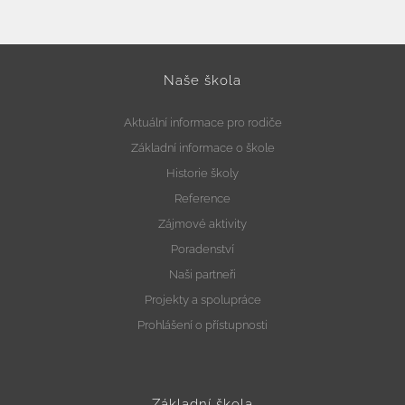
Naše škola
Aktuální informace pro rodiče
Základní informace o škole
Historie školy
Reference
Zájmové aktivity
Poradenství
Naši partneři
Projekty a spolupráce
Prohlášení o přístupnosti
Základní škola