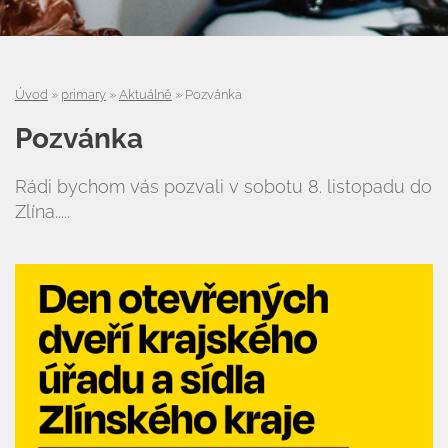
Úvod
»
primary
»
Aktuálně
»
Pozvánka
Úvod
Pozvánka
Organizace školního roku
Rádi bychom vás pozvali v sobotu 8. listopadu do
Zlína.....
Úřední deska
Naše škola
Základní škola
Vyhledávání na webu
ZŠ speciální
ZŠ a MŠ při nemocnici