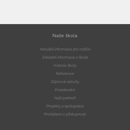
Fotogalerie
Kalendář akcí
Aktuality
Naše škola
Kontakty
Aktuální informace pro rodiče
Základní informace o škole
Historie školy
Reference
Zájmové aktivity
Poradenství
Naši partneři
Projekty a spolupráce
Prohlášení o přístupnosti