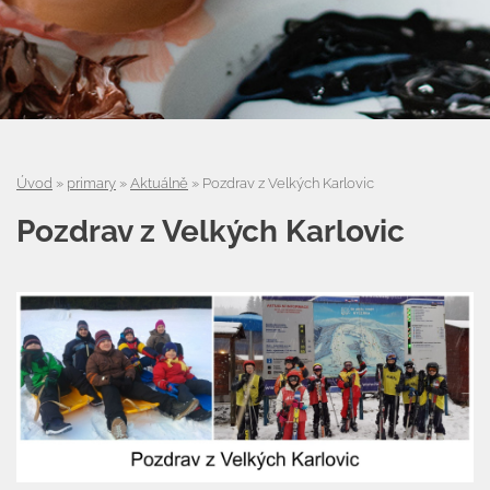
Úvod
Organizace školního roku
Úvod
»
primary
»
Aktuálně
»
Pozdrav z Velkých Karlovic
Úřední deska
Pozdrav z Velkých Karlovic
Naše škola
Základní škola
Vyhledávání na webu
ZŠ speciální
ZŠ a MŠ při nemocnici
Školní družina