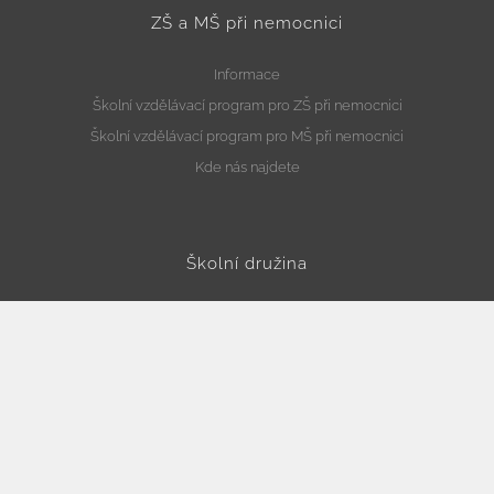
ZŠ a MŠ při nemocnici
Informace
Školní vzdělávací program pro ZŠ při nemocnici
Školní vzdělávací program pro MŠ při nemocnici
Kde nás najdete
Školní družina
Informace
Školní vzdělávací program pro školní družinu
Kde nás najdete
Školní jídelna