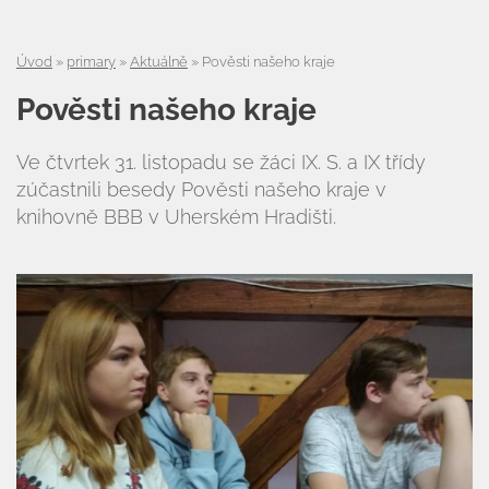
Úvod
»
primary
»
Aktuálně
»
Pověsti našeho kraje
Pověsti našeho kraje
Ve čtvrtek 31. listopadu se žáci IX. S. a IX třídy
zúčastnili besedy Pověsti našeho kraje v
Úvod
knihovně BBB v Uherském Hradišti.
Organizace školního roku
Úřední deska
Naše škola
Základní škola
Vyhledávání na webu
ZŠ speciální