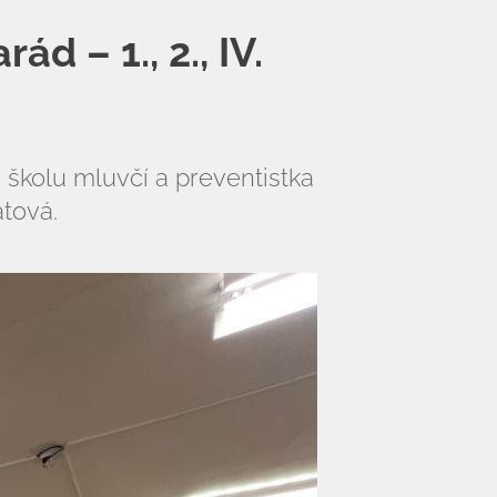
ád – 1., 2., IV.
ši školu mluvčí a preventistka
atová.