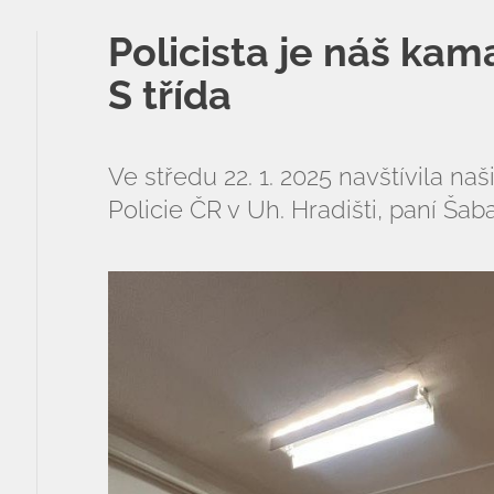
ZŠ a MŠ při nemocnici
Policista je náš kamar
Školní družina
S třída
Fotogalerie
Kalendář akcí
Ve středu 22. 1. 2025 navštívila na
Policie ČR v Uh. Hradišti, paní Šab
Aktuality
Kontakty