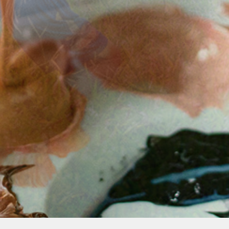
Úvod
Organizace školního roku
Úřední deska
Naše škola
Základní škola
Vyhledávání na webu
ZŠ speciální