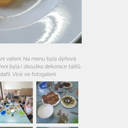
tošní vaření. Na menu byla dýňová
ení byla i zkouška dekorace talířů.
il. Více ve fotogalerii.