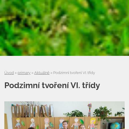
Úvod
»
primary
»
Aktuálně
»
Podzimní tvoření VI. třídy
Podzimní tvoření VI. třídy