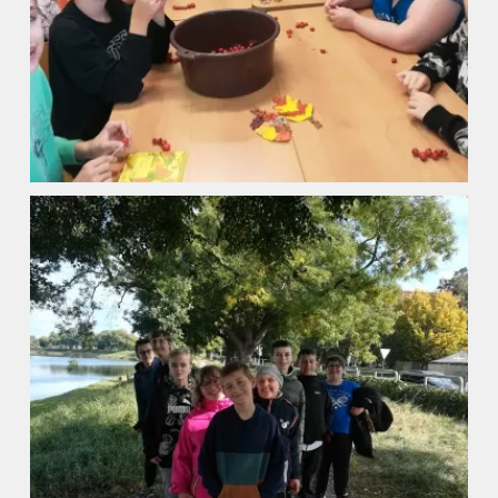
Naše škola
Základní škola
Vyhledávání na webu
ZŠ speciální
ZŠ a MŠ při nemocnici
Školní družina
Fotogalerie
Kalendář akcí
Aktuality
Kontakty