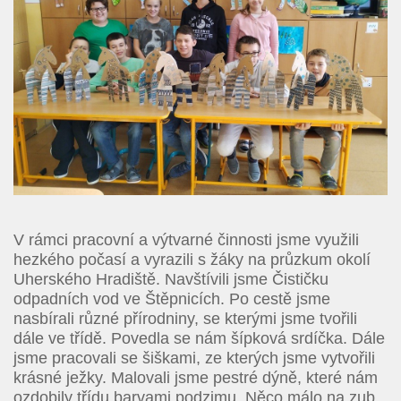
V rámci pracovní a výtvarné činnosti jsme využili
hezkého počasí a vyrazili s žáky na průzkum okolí
Uherského Hradiště. Navštívili jsme Čističku
odpadních vod ve Štěpnicích. Po cestě jsme
nasbírali různé přírodniny, se kterými jsme tvořili
dále ve třídě. Povedla se nám šípková srdíčka. Dále
jsme pracovali se šiškami, ze kterých jsme vytvořili
krásné ježky. Malovali jsme pestré dýně, které nám
ozdobily třídu barvami podzimu. Něco málo na zub