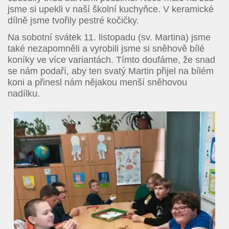
jsme si upekli v naší školní kuchyňce. V keramické
dílně jsme tvořily pestré kočičky.
Na sobotní svátek 11. listopadu (sv. Martina) jsme
také nezapomněli a vyrobili jsme si sněhově bílé
koníky ve více variantách. Tímto doufáme, že snad
se nám podaří, aby ten svatý Martin přijel na bílém
koni a přinesl nám nějakou menší sněhovou
nadílku.
Úvod
Organizace školního roku
Úřední deska