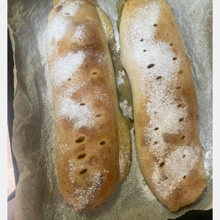
Úvod
Organizace školního roku
Úřední deska
Naše škola
Základní škola
Vyhledávání na webu
ZŠ speciální
ZŠ a MŠ při nemocnici
Školní družina
Fotogalerie