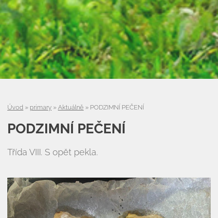
Úvod
»
primary
»
Aktuálně
»
PODZIMNÍ PEČENÍ
PODZIMNÍ PEČENÍ
Třída VIII. S opět pekla.