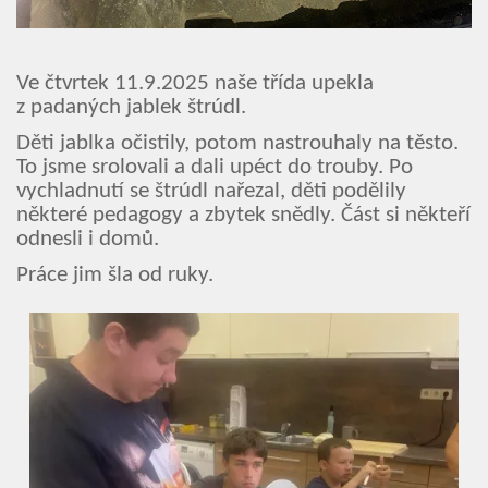
Kalendář akcí
Ve čtvrtek 11.9.2025 naše třída upekla
Aktuality
z padaných jablek štrúdl.
Kontakty
Děti jablka očistily, potom nastrouhaly na těsto.
To jsme srolovali a dali upéct do trouby. Po
vychladnutí se štrúdl nařezal, děti podělily
některé pedagogy a zbytek snědly. Část si někteří
odnesli i domů.
Práce jim šla od ruky.