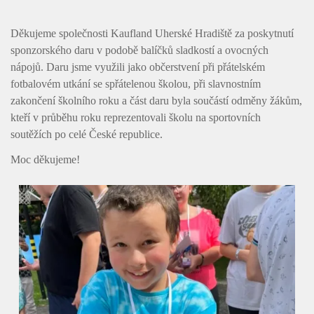
Úvod
Děkujeme společnosti Kaufland Uherské Hradiště za poskytnutí
sponzorského daru v podobě balíčků sladkostí a ovocných
Organizace školního roku
nápojů. Daru jsme využili jako občerstvení při přátelském
fotbalovém utkání se spřátelenou školou, při slavnostním
Úřední deska
zakončení školního roku a část daru byla součástí odměny žákům,
kteří v průběhu roku reprezentovali školu na sportovních
Naše škola
soutěžích po celé České republice.
Základní škola
Moc děkujeme!
Vyhledávání na webu
ZŠ speciální
ZŠ a MŠ při nemocnici
Školní družina
Fotogalerie