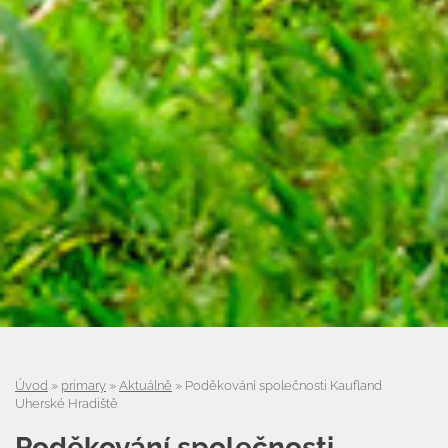
Úvod
»
primary
»
Aktuálně
»
Poděkování společnosti Kaufland
Uherské Hradiště
Poděkování společnosti