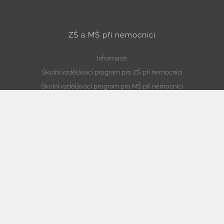
ZŠ a MŠ při nemocnici
Informace
Školní vzdělávací program pro ZŠ při nemocnici
Školní vzdělávací program pro MŠ při nemocnici
Kde nás najdete
Školní družina
Informace
Školní vzdělávací program pro školní družinu
Kde nás najdete
Školní jídelna