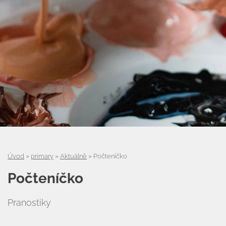
Úvod
Úvod
»
primary
»
Aktuálně
»
Počteníčko
Organizace školního roku
Počteníčko
Úřední deska
Pranostiky
Naše škola