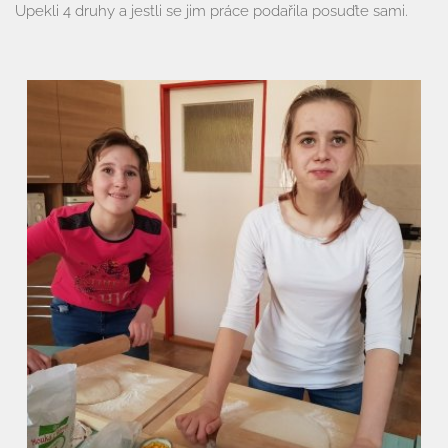
Aktuality
Upekli 4 druhy a jestli se jim práce podařila posuďte sami.
Kontakty