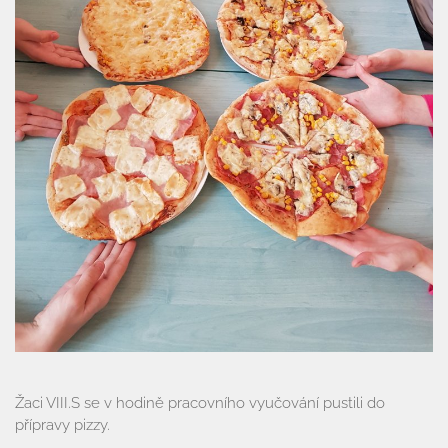
Organizace školního roku
Úřední deska
Naše škola
Základní škola
Vyhledávání na webu
ZŠ speciální
ZŠ a MŠ při nemocnici
Školní družina
Fotogalerie
Žaci VIII.S se v hodině pracovního vyučování pustili do
Kalendář akcí
přípravy pizzy.