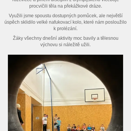
Úvod
procvičili těla na překážkové dráze.
Využili jsme spoustu dostupných pomůcek, ale největší
Organizace školního roku
úspěch sklidilo velké nafukovací kolo, které nám posloužilo
k prolézání.
Úřední deska
Žáky všechny dnešní aktivity moc bavily a tělesnou
Naše škola
výchovu si náležitě užili.
Základní škola
Vyhledávání na webu
ZŠ speciální
ZŠ a MŠ při nemocnici
Školní družina
Fotogalerie
Kalendář akcí