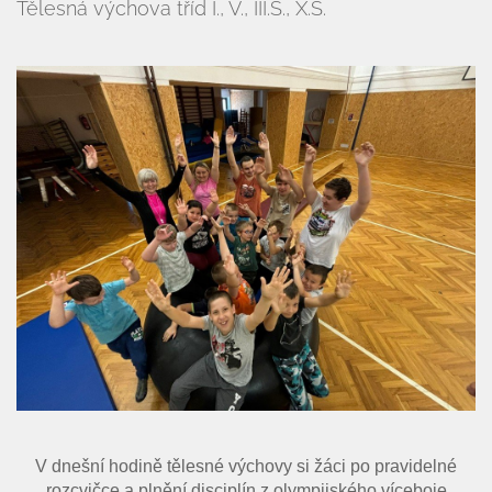
Tělesná výchova tříd I., V., III.S., X.S.
V dnešní hodině tělesné výchovy si žáci po pravidelné
rozcvičce a plnění disciplín z olympijského víceboje