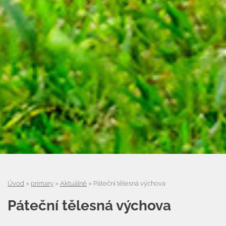
Úvod
»
primary
»
Aktuálně
»
Páteční tělesná výchova
Páteční tělesná výchova