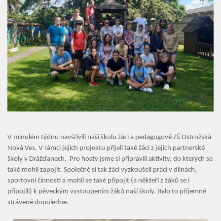
V minulém týdnu navštívili naši školu žáci a pedagogové ZŠ Ostrožská
Nová Ves. V rámci jejich projektu přijeli také žáci z jejich partnerské
školy v Drážďanech. Pro hosty jsme si připravili aktivity, do kterých se
také mohli zapojit. Společně si tak žáci vyzkoušeli práci v dílnách,
sportovní činnosti a mohli se také připojit (a někteří z žáků se i
připojili) k pěveckým vystoupením žáků naší školy. Bylo to příjemně
strávené dopoledne.