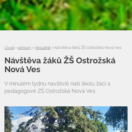
Úvod
»
primary
»
Aktuálně
»
Návštěva žáků ŽŠ Ostrožská Nová Ves
Návštěva žáků ŽŠ Ostrožská
Nová Ves
V minulém týdnu navštívili naši školu žáci a
pedagogové ZŠ Ostrožská Nová Ves.