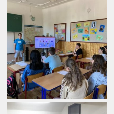
Úvod
Organizace školního roku
Úřední deska
Naše škola
Základní škola
Vyhledávání na webu
ZŠ speciální
ZŠ a MŠ při nemocnici
Školní družina