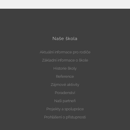
Naše škola
Aktuální informace pro rodiče
Základní informace o škole
Historie školy
Reference
Zájmové aktivity
Poradenství
Naši partneři
Projekty a spolupráce
Prohlášení o přístupnosti