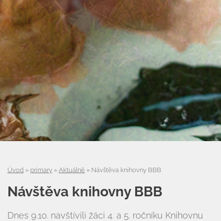
Úvod
»
primary
»
Aktuálně
»
Návštěva knihovny BBB
Návštěva knihovny BBB
Úvod
Dnes 9.10. navštívili žáci 4. a 5. ročníku Knihovnu