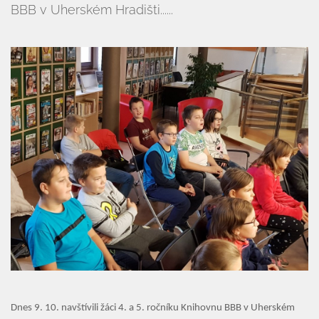
BBB v Uherském Hradišti......
Organizace školního roku
Úřední deska
Naše škola
Základní škola
Vyhledávání na webu
ZŠ speciální
ZŠ a MŠ při nemocnici
Školní družina
Fotogalerie
Kalendář akcí
Dnes 9. 10. navštívili žáci 4. a 5. ročníku Knihovnu BBB v Uherském