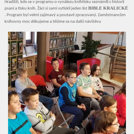
Hradišti, kde se v programu o vynálezu knihtisku seznámili s historií
Aktuality
BIBLE KRALICKÉ
psaní a tisku knih. Žáci si sami vytiskli jeden list
. Program byl velmi zajímavý a poutavě zpracovaný. Zaměstnancům
Kontakty
knihovny moc děkujeme a těšíme se na další návštěvu