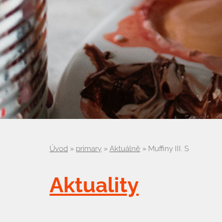
Úvod
»
primary
»
Aktuálně
»
Muffiny III. S
Aktuality