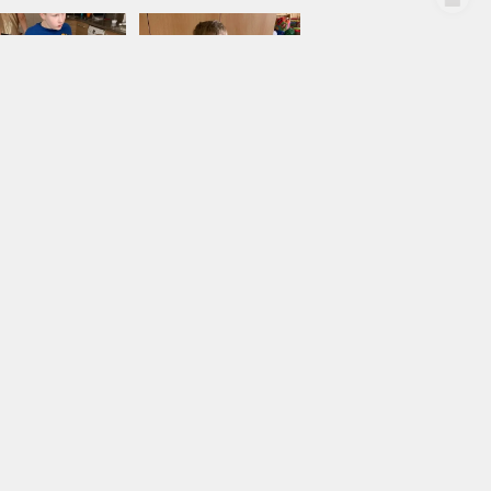
Po prostudování receptu a odvážení surovin,
 chuť jsme přidali kousky čokolády. Následně
ré nám do formy připravila Nina. Na výsledek
y moc dobré.