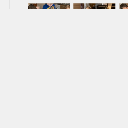
Ve středu jsme společně navštívili cvičnou kuchyňku. 
jsme se pustili do přípravy těsta na muffiny. Pro lepší
jsme těsto vložili do hezkých papírových košíčků, kte
jsme netrpělivě čekali, ale stálo to za to, muffiny byl