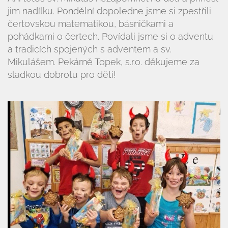
jim nadílku. Pondělní dopoledne jsme si zpestřili
Naše škola
čertovskou matematikou, básničkami a
pohádkami o čertech. Povídali jsme si o adventu
Základní škola
Vyhledávání na webu
a tradicích spojených s adventem a sv.
ZŠ speciální
Mikulášem. Pekárně Topek, s.r.o. děkujeme za
sladkou dobrotu pro děti!
ZŠ a MŠ při nemocnici
Školní družina
Fotogalerie
Kalendář akcí
Aktuality
Kontakty