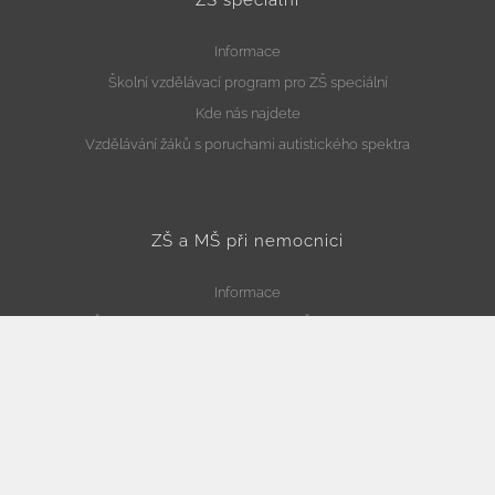
Informace
Školní vzdělávací program pro ZŠ speciální
Kde nás najdete
Vzdělávání žáků s poruchami autistického spektra
ZŠ a MŠ při nemocnici
Informace
Školní vzdělávací program pro ZŠ při nemocnici
Školní vzdělávací program pro MŠ při nemocnici
Kde nás najdete
Školní družina