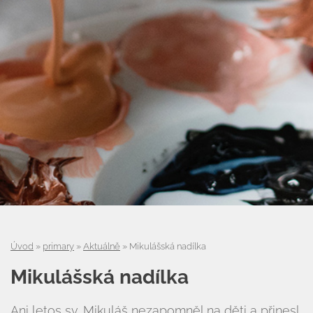
Úvod
Úvod
»
primary
»
Aktuálně
»
Mikulášská nadílka
Organizace školního roku
Mikulášská nadílka
Úřední deska
Ani letos sv. Mikuláš nezapomněl na děti a přinesl