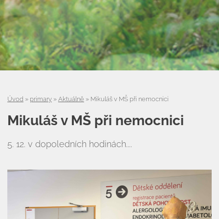
Úvod
»
primary
»
Aktuálně
»
Mikuláš v MŠ při nemocnici
Mikuláš v MŠ při nemocnici
5. 12. v dopoledních hodinách....
Úvod
Organizace školního roku