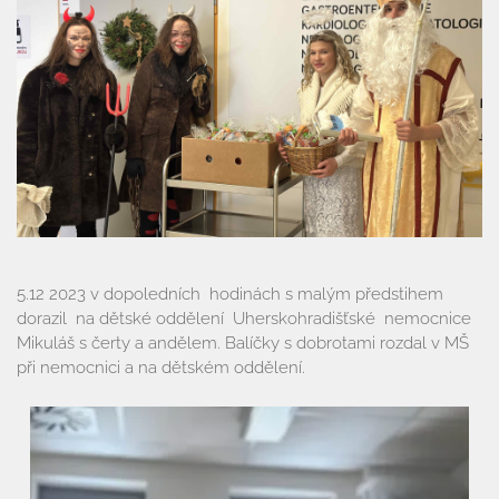
Úřední deska
Naše škola
Základní škola
Vyhledávání na webu
ZŠ speciální
ZŠ a MŠ při nemocnici
Školní družina
5.12 2023 v dopoledních hodinách s malým předstihem
dorazil na dětské oddělení Uherskohradišťské nemocnice
Fotogalerie
Mikuláš s čerty a andělem. Balíčky s dobrotami rozdal v MŠ
při nemocnici a na dětském oddělení.
Kalendář akcí
Aktuality
Kontakty