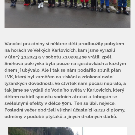
Vánoční prázdniny si některé děti prodloužily pobytem
na horách ve Velkých Karlovicích, kam jsme vyrazili
v úterý 3.1.2023 a v sobotu 7.1.02023 se vrátili zpět.
Sněhová pokrývka byla pouze na sjezdovkách a každým
dnem jí ubývalo. Ale i tak se nám podařilo splnit plán
Úvod
LVK, který byl zaměřen na získání a zdokonalování
lyžařských dovedností. Ve čtvrtek nám počasí nepřálo, a
Organizace školního roku
tak jsme se vydali do Vodního světa v Karlovicích, který
dětem nabídl spoustu vodních atrakcí a tobogán se
Úřední deska
světelnými efekty v délce 50m. Ten se líbil nejvíce.
Poslední večer obdrželi všichni účastníci kurzu diplomy,
Naše škola
odměny v podobě plyšáků a jiných drobných dárků.
Základní škola