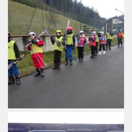
Vyhledávání na webu
ZŠ speciální
ZŠ a MŠ při nemocnici
Školní družina
Fotogalerie
Kalendář akcí
Aktuality
Kontakty