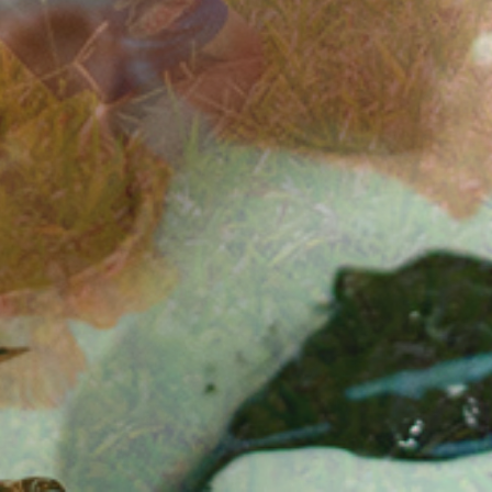
Úvod
Organizace školního roku
Úřední deska
Naše škola
Základní škola
Vyhledávání na webu
ZŠ speciální