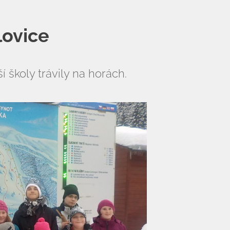
lovice
í školy trávily na horách.