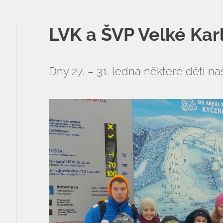
ZŠ a MŠ při nemocnici
LVK a ŠVP Velké Kar
Školní družina
Fotogalerie
Dny 27. – 31. ledna některé děti naš
Kalendář akcí
Aktuality
Kontakty