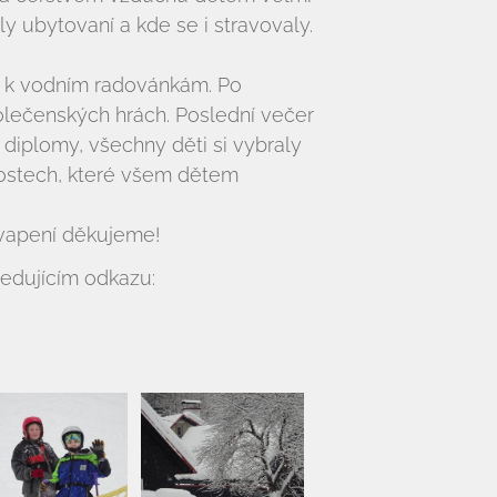
y ubytovaní a kde se i stravovaly.
u k vodním radovánkám. Po
olečenských hrách. Poslední večer
 diplomy, všechny děti si vybraly
kostech, které všem dětem
kvapení děkujeme!
edujícím odkazu: