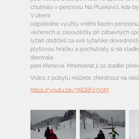
chutnalo v penzionu Na Pluskovci, kde byl
V úterní
odpoledne využily vnitřní bazén penzion
večerech si zasoutěžily při zábavných sp
lyžaři obdrželi za své lyžařské dovednosti
plyšovou hračku a pochutnaly si na slad
darovala
paní Křenová. Mnohokrát jí za sladké pře
Video z pobytu můžete zhlédnout na násl
https://youtu.be/7RQllFz7XWI