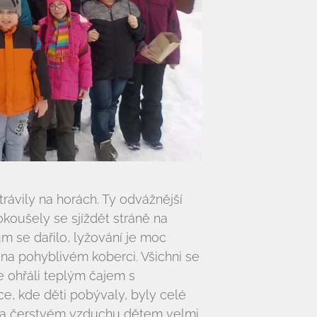
 trávily na horách. Ty odvážnější
koušely se sjíždět stráně na
ům se dařilo, lyžování je moc
dili na pohyblivém koberci. Všichni se
e ohřáli teplým čajem s
ce, kde děti pobývaly, byly celé
 na čerstvém vzduchu dětem velmi