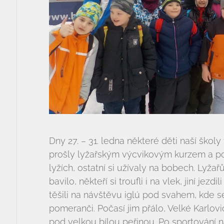
Dny 27. – 31. ledna některé děti naší školy
prošly lyžařským výcvikovým kurzem a po
lyžích, ostatní si užívaly na bobech. Lyžař
bavilo, někteří si troufli i na vlek, jiní jez
těšili na návštěvu iglú pod svahem, kde s
pomeranči. Počasí jim přálo, Velké Karlovi
pod velkou bílou peřinou. Po sportování