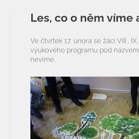
ZŠ a MŠ při nemocnici
Les, co o něm víme
Školní družina
Fotogalerie
Ve čtvrtek 17. února se žáci VIII., IX.
výukového programu pod názvem 
Kalendář akcí
nevíme.
Aktuality
Kontakty