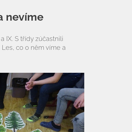
 a nevíme
 a IX. S třídy zúčastnili
Les, co o něm víme a