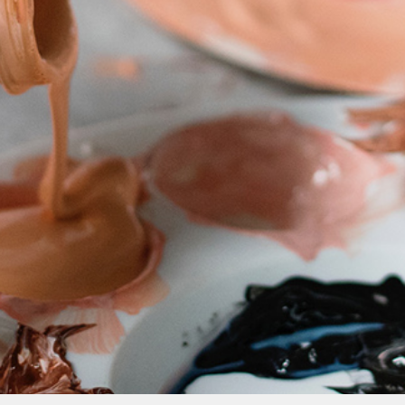
Úvod
Organizace školního roku
Úřední deska
Naše škola
Základní škola
Vyhledávání na webu
ZŠ speciální