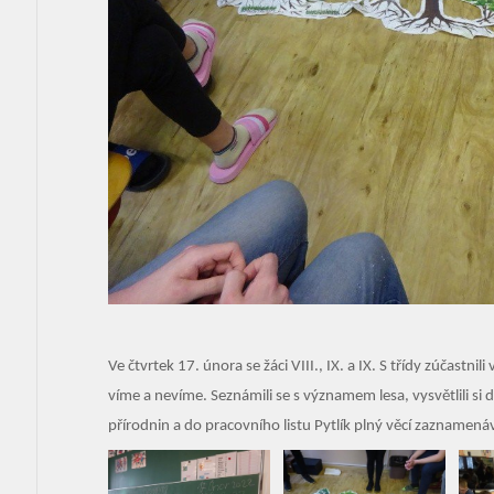
Ve čtvrtek 17. února se žáci VIII., IX. a IX. S třídy zúčas
víme a nevíme. Seznámili se s významem lesa, vysvětlili si
přírodnin a do pracovního listu Pytlík plný věcí zaznamenáv