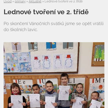
Úvod
»
primary
»
Aktuálně
»
Lednové tvoření ve 2. třídě
Lednové tvoření ve 2. třídě
Po skončení Vánočních svátků jsme se opět vrátili
do školních lavic.