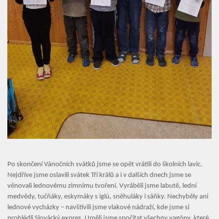
Úvod
Organizace školního roku
Úřední deska
Naše škola
Základní škola
Vyhledávání na webu
ZŠ speciální
ZŠ a MŠ při nemocnici
Po skončení Vánočních svátků jsme se opět vrátili do školních lavic.
Školní družina
Nejdříve jsme oslavili svátek Tří králů a i v dalších dnech jsme se
věnovali lednovému zimnímu tvoření. Vyráběli jsme labutě, lední
Fotogalerie
medvědy, tučňáky, eskymáky s iglú, sněhuláky i sáňky. Nechyběly ani
lednové vycházky – navštívili jsme vlakové nádraží, kde jsme si
Kalendář akcí
prohlédli Slovácký expres. Uměli jsme spočítat všechny vagóny, které