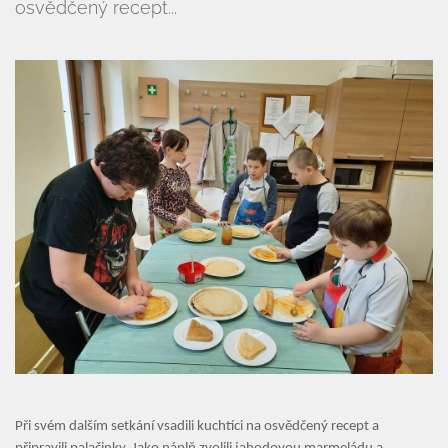
osvědčený recept...
Úvod
Při svém dalším setkání vsadili kuchtíci na osvědčený recept a