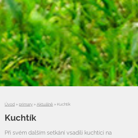
Úvod
»
primary
»
Aktuálně
»
Kuchtík
Kuchtík
Při svém dalším setkání vsadili kuchtíci na