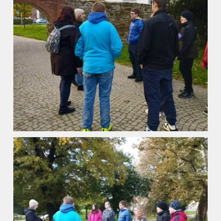
ZŠ a MŠ při nemocnici
Školní družina
Fotogalerie
Kalendář akcí
Aktuality
Kontakty