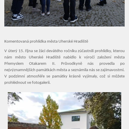
Komentovaná prohlídka města Uherské Hradiště
V úterý 15. října se žáci devátého ročníku zúčastnili prohlídky, kterou
nám město Uherské Hradiště nabídlo k výročí založení města
Úvod
Přemyslem Otakarem II. Průvodkyně nás provedla po
nejvýznamnějších památkách města a seznámila nás se zajímavostmi.
Organizace školního roku
V podzimní atmosféře se památky krásně vyjímaly, což si můžete
prohlédnout ve fotogalerii.
Úřední deska
Naše škola
Základní škola
Vyhledávání na webu
ZŠ speciální