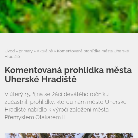
Úvod
»
primary
»
Aktuálně
»
Komentovaná prohlídka města Uherské
Hradiště
Komentovaná prohlídka města
Uherské Hradiště
V úterý 15. října se žáci devátého ročníku
zúčastnili prohlídky, kterou nám město Uherské
Hradiště nabídlo k výročí založení města
Přemyslem Otakarem II.